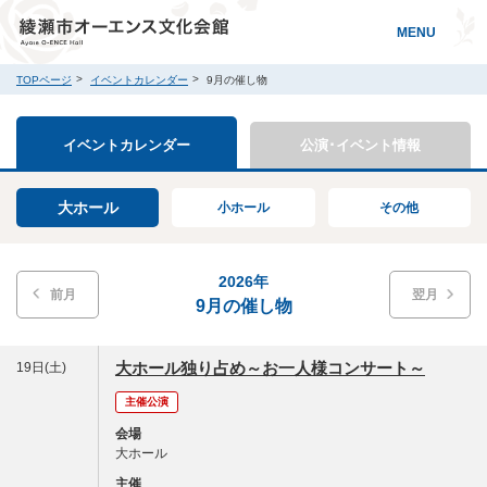
MENU
TOPページ
イベントカレンダー
9月の催し物
イベントカレンダー
公演･イベント情報
大ホール
小ホール
その他
2026年
前月
翌月
9月の催し物
大ホール独り占め～お一人様コンサート～
19日(土)
主催公演
会場
大ホール
主催