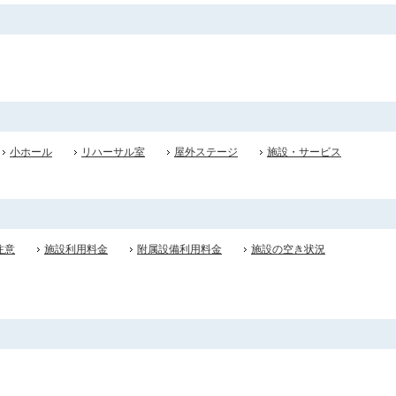
小ホール
リハーサル室
屋外ステージ
施設・サービス
注意
施設利用料金
附属設備利用料金
施設の空き状況