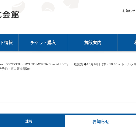
お知らせ
ト情報
チケット購入
施設案内
Series 『OCTPATH x MYUTO MORITA Special LIVE』 一般発売 ◆10月16日（木）1
電話予約・窓口販売開始!!
お知らせ
速報