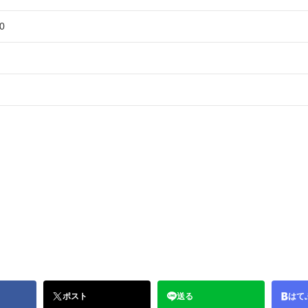
0
ポスト
送る
はて