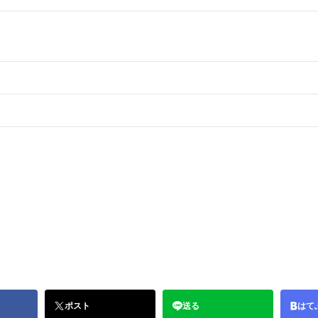
ポスト
送る
はて